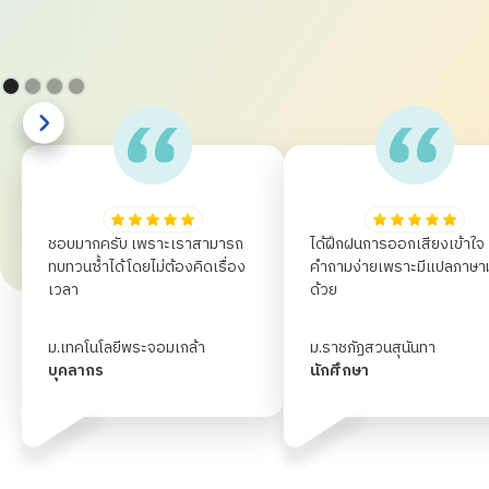
ชอบมากครับ เพราะเราสามารถ
ได้ฝึกฝนการออกเสียงเข้าใจ
ทบทวนซ้ำได้โดยไม่ต้องคิดเรื่อง
คำถามง่ายเพราะมีแปลภาษาม
เวลา
ด้วย
ม.เทคโนโลยีพระจอมเกล้า
ม.ราชภัฏสวนสุนันทา
พระนครเหนือ
บุคลากร
นักศึกษา