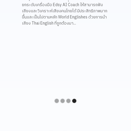
ภาษาอังกฤษแก่นักเรียน ด้วยการให้ AI ทำหน้าที่
artificia
ารถฟัง
เสมือนครูผู้ช่วยที่คอยประกบนักเรียนแต่ละคน
developi
ธิภาพมาก
โครงการนำร่องกับ 6 โรงเรียนสังกัด กทม. สำเร็จ
the suppo
้วยการนำ
ผล ด้วยดี ผู้บริหาร กทม...
Les
st
พื้นที่นวัตกรรมการศึกษา จ.ระยอง
ร่วมกับสตาร์ทอัพ Edsy
อ่านต่อ
Lessons
startu
พื้นที่นวัตกรรมการศึกษา จ.ระยอง ร่วม
กับ สตาร์ทอัพ Edsy ใช้ AI ยกระดับทักษะ
While ma
game-cha
ภาษาอังกฤษของนักเรียน
more eff
โดยคณะกรรมการขับเคลื่อนพื้นที่นวัตกรรมการ
PT to lev
ศึกษา จ.ระยอง นำโดยสถาบันการเรียนรู้ของคน
become fl
ทุกช่วงวัยจังหวัดระยอง หรือ ‘RILA’ (Rayong
provides 
Inclusive Learning Academy) ได้ร่วมกับ Edsy