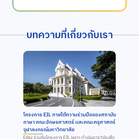
บทความที่เกี่ยวกับเรา
Ba
กทม. จับมือ Edsy นำ AI ช่วยครูสอน
ภาษาอังกฤษแก่นักเรียน ด้วย AI
English Coach
อ่านต่อ
Bangkok
Pilot Project งานประชุมจุดประกาย
องสถาบัน
Skills 
ความสามารถ นักเรียน 6 โรงเรียน นำร่อง
ุศาสตร์
This pro
Edsy x กรุงเทพมหานคร
main org
กรุงเทพมหานคร จับมือ Edsy นำ AI ช่วยครูสอน
technolo
ิจัยเพื่อ