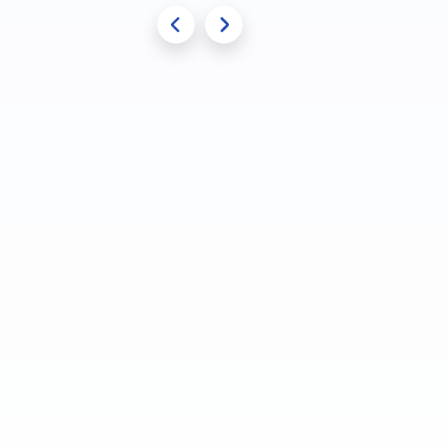
สตาร์ทอัพการศึกษาภายใต้...
Edsy
กั
"TK Park x Edsy เตรียมพร้อม
เด็กไทยในวันที่โลกเปลี่ยน”
อ่านต่อ
งานประช
Edsy จับมือ TK Park พันธมิตรภาคการ
สถาบันว
ศึกษา จัดงาน “TK Park x Edsy เตรียม
(TDRI)
พร้อมเด็กไทยในวันที่โลกเปลี่ยน”
Edsy ลงน
บริษัท เอ็ดดูเคชั่น อีซี่ ไทยแลนด์ จํากัด (“Edsy”)
จังหวัดร
ร่วมกับ สถาบันอุทยานการเรียนรู้ (“TK Park”)
Edsy AI 
และพันธมิตรภาคการศึกษาอื่น ๆ เช่น โรงเรียน
ภาษาอังกฤ
นานาชาติ VERSO และ theAsianparent เล็ง
ระยอง...
เห็น...